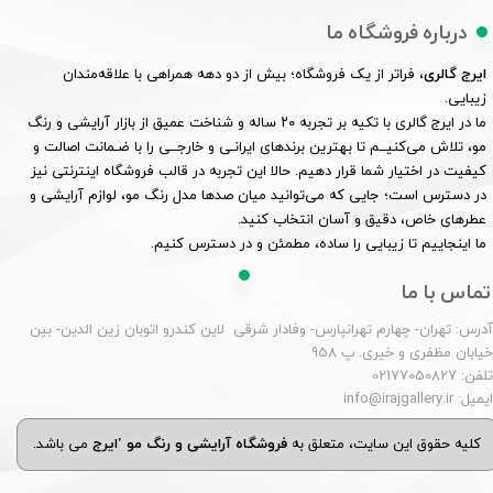
درباره فروشگاه ما
ایرج گالری
، فراتر از یک فروشگاه؛ بیش از دو دهه همراهی با علاقه‌مندان
زیبایی.
ما در ایرج گالری با تکیه بر تجربه ۲۰ ساله و شناخت عمیق از بازار آرایشی و رنگ
مو، تلاش می‌کنیــم تا بهترین برندهای ایرانـی و خارجــی را با ضـمانت اصالت و
کیفیت در اختیار شما قرار دهیم. حالا این تجربه در قالب فروشگاه اینترنتی نیز
در دسترس است؛ جایی که می‌توانید میان صدها مدل رنگ مو، لوازم آرایشی و
عطرهای خاص، دقیق و آسان انتخاب کنید.
ما اینجاییم تا زیبایی را ساده، مطمئن و در دسترس کنیم.
تماس با ما
درس: تهران- چهارم تهرانپارس- وفادار شرقی لاین کندرو اتوبان زین الدین- بین
یابان مظفری و خیری. پ 958
لفن: 02177050827
یمیل: info@irajgallery.ir
کلیه حقوق این سایت، متعلق به
فروشگاه آرایشی و رنگ مو 'ایرج
می باشد.