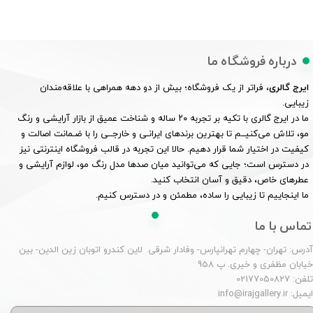
درباره فروشگاه ما
ایرج گالری
، فراتر از یک فروشگاه؛ بیش از دو دهه همراهی با علاقه‌مندان
زیبایی.
ما در ایرج گالری با تکیه بر تجربه ۲۰ ساله و شناخت عمیق از بازار آرایشی و رنگ
مو، تلاش می‌کنیــم تا بهترین برندهای ایرانـی و خارجــی را با ضـمانت اصالت و
کیفیت در اختیار شما قرار دهیم. حالا این تجربه در قالب فروشگاه اینترنتی نیز
در دسترس است؛ جایی که می‌توانید میان صدها مدل رنگ مو، لوازم آرایشی و
عطرهای خاص، دقیق و آسان انتخاب کنید.
ما اینجاییم تا زیبایی را ساده، مطمئن و در دسترس کنیم.
تماس با ما
درس: تهران- چهارم تهرانپارس- وفادار شرقی لاین کندرو اتوبان زین الدین- بین
یابان مظفری و خیری. پ 958
لفن: 02177050827
یمیل: info@irajgallery.ir