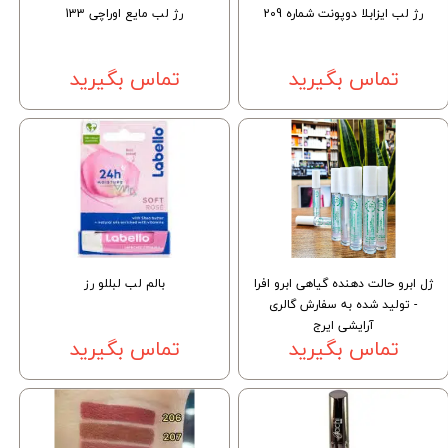
رژ لب ایزابلا دوپونت شماره 209
رژ لب مایع اوراچی 133
تماس بگیرید
تماس بگیرید
ژل ابرو حالت دهنده گیاهی ابرو افرا
بالم لب لبللو رز
- تولید شده به سفارش گالری
آرایشی ایرج
تماس بگیرید
تماس بگیرید