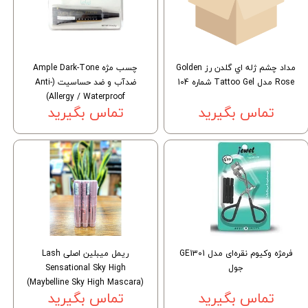
مداد چشم ژله اي گلدن رز Golden
چسب مژه Ample Dark-Tone
Rose مدل Tattoo Gel شماره 104
ضدآب و ضد حساسیت (Anti-
Allergy / Waterproof)
تماس بگیرید
تماس بگیرید
فرمژه وکیوم نقره‌ای مدل GE1301
ریمل میبلین اصلی Lash
جول
Sensational Sky High
(Maybelline Sky High Mascara)
تماس بگیرید
تماس بگیرید