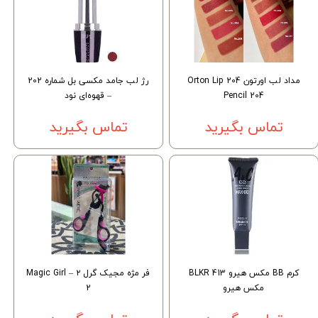
مداد لب اورتون 204 Orton Lip
رژ لب جامد مکسی بل شماره 202
Pencil 204
– قهوه‌ای نود
تماس بگیرید
تماس بگیرید
کرم BB مکس هیرو BLKR 413
فر مژه مجیک گرل ۲ – Magic Girl
مکس هیرو
2