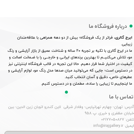
درباره فروشگاه ما
ایرج گالری
، فراتر از یک فروشگاه؛ بیش از دو دهه همراهی با علاقه‌مندان
زیبایی.
ما در ایرج گالری با تکیه بر تجربه ۲۰ ساله و شناخت عمیق از بازار آرایشی و رنگ
مو، تلاش می‌کنیــم تا بهترین برندهای ایرانـی و خارجــی را با ضـمانت اصالت و
کیفیت در اختیار شما قرار دهیم. حالا این تجربه در قالب فروشگاه اینترنتی نیز
در دسترس است؛ جایی که می‌توانید میان صدها مدل رنگ مو، لوازم آرایشی و
عطرهای خاص، دقیق و آسان انتخاب کنید.
ما اینجاییم تا زیبایی را ساده، مطمئن و در دسترس کنیم.
تماس با ما
درس: تهران- چهارم تهرانپارس- وفادار شرقی لاین کندرو اتوبان زین الدین- بین
یابان مظفری و خیری. پ 958
لفن: 02177050827
یمیل: info@irajgallery.ir