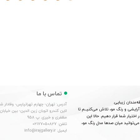
تماس با ما
ه‌مندان زیبایی.
آدرس: تهران- چهارم تهرانپارس- وفادار 
 شناخت عمیق از بازار آرایشی و رنگ مو، تلاش می‌کنیــم تا
لاین کندرو اتوبان زین الدین- بین خیابان
 اختیار شما قرار دهیم. حالا این
مظفری و خیری. پ 958
می‌توانید میان صدها مدل رنگ مو،
تلفن: 02177050827
ایمیل: info@irajgallery.ir