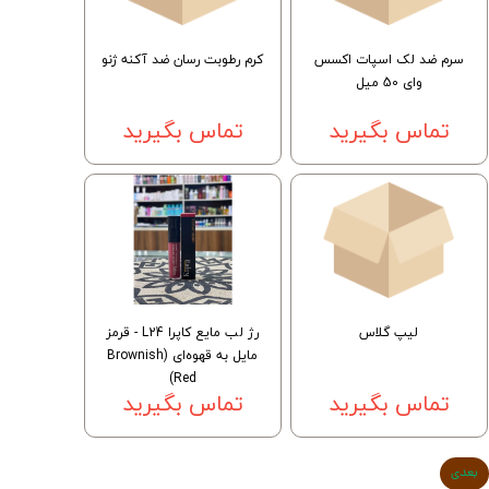
سرم ضد لک اسپات اکسس
کرم رطوبت رسان ضد آکنه ژنو
وای 50 میل
تماس بگیرید
تماس بگیرید
لیپ گلاس
رژ لب مایع کاپرا L24 - قرمز
مایل به قهوه‌ای (Brownish
Red)
تماس بگیرید
تماس بگیرید
بعدی