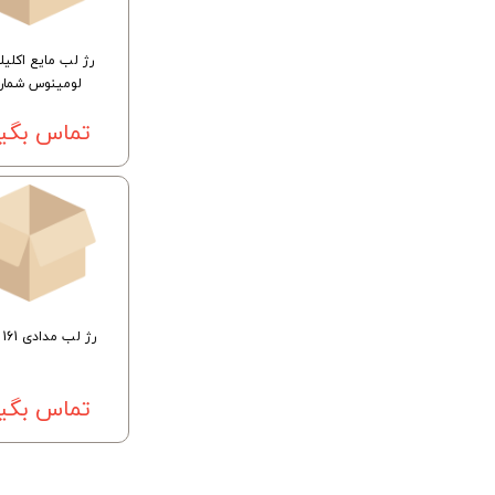
رژ لب مایع اکلیل
لومینوس شماره 2
تماس بگیر
رژ لب مدادی 161 اورتون
تماس بگیر