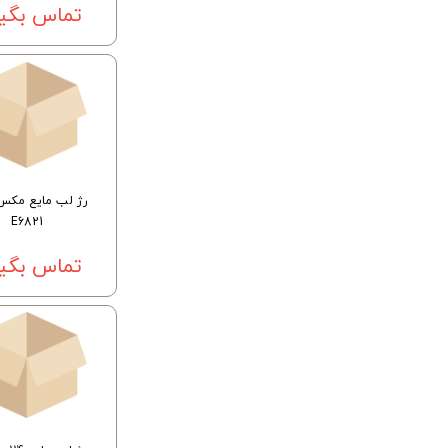
تماس بگیر
رژ لب مایع مکس
E6821
تماس بگیر