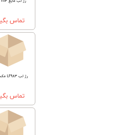
رژ لب مایع 0114 اوراچی
تماس بگیر
رژ لب LF983 مکس هیرو
تماس بگیر