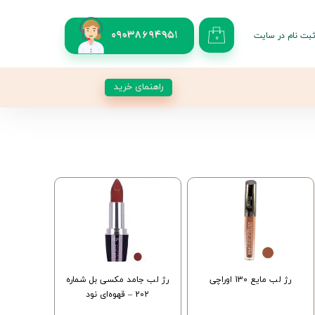
بت نام در سایت
09038694951
۰
کاربری من
 گذر واژه
راهنمای خرید
شات
از حساب کاربری
رژ لب مایع 130 اوراچی
رژ لب جامد مکسی بل شماره
202 – قهوه‌ای نود