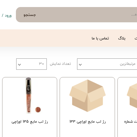
جستجو
ورود
/
ث
حساب 
تغییر
ت
بلاگ
تماس با ما
سفار
خروج 
مرتبط‌ترین
تعداد نمایش
۳۰
ت شماره
رژ لب مایع اوراچی 133
رژ لب مایع 135 اوراچی