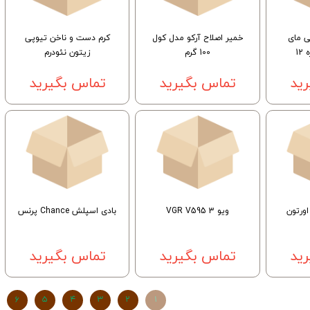
ی مای
خمیر اصلاح آركو مدل كول
کرم دست و ناخن تیوپی
1
100 گرم
زیتون نئودرم
ید
تماس بگیرید
تماس بگیرید
ویو 3 VGR V595
بادی اسپلش Chance پرنس
ید
تماس بگیرید
تماس بگیرید
۶
۵
۴
۳
۲
۱