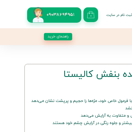
بت نام در سایت
09038694951
۰
کاربری من
 گذر واژه
راهنمای خرید
شات
از حساب کاربری
ه بنفش کالیستا
ا فرمول خاص خود، مژه‌ها را حجیم و پرپشت نشان می‌دهد
خشد
و متفاوت به آرایش می‌دهد
بیشتر و جلوه رنگی در آرایش چشم خود هستند