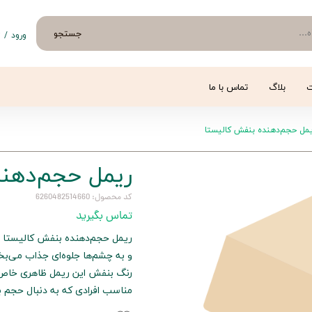
جستجو
ورود
/
ث
حساب 
تغییر
ت
بلاگ
تماس با ما
سفار
مل حجم‌دهنده بنفش کالیستا
خروج 
ریمل حجم‌دهند
کد محصول: 6260482514660
تماس بگیرید
ریمل حجم‌دهنده بنفش کالیستا ب
و به چشم‌ها جلوه‌ای جذاب می‌ب
رنگ بنفش این ریمل ظاهری خاص 
مناسب افرادی که به دنبال حجم 