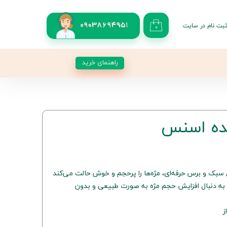
بت نام در سایت
09038694951
۰
کاربری من
 گذر واژه
راهنمای خرید
شات
از حساب کاربری
ده اسنس
سبک و برس حرفه‌ای، مژه‌ها را پرحجم و خوش حالت می‌کند
به دنبال افزایش حجم مژه به صورت طبیعی و بدون
ز