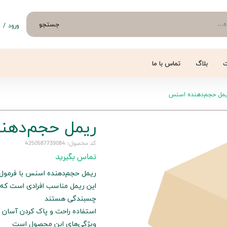
جستجو
ورود
/
ث
حساب 
تغییر
ت
بلاگ
تماس با ما
سفار
مل حجم‌دهنده اسنس
خروج 
ریمل حجم‌دهن
کد محصول: 4250587739084
تماس بگیرید
ریمل حجم‌دهنده اسنس با فرمول 
این ریمل مناسب افرادی است که 
چسبندگی هستند
استفاده راحت و پاک کردن آسان ا
ویژگی‌های این محصول است