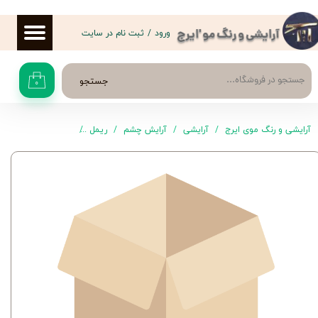
حساب کاربری من
ورود
/
ثبت نام در سایت
آرایشی و رنگ مو 'ایرج
تغییر گذر واژه
جستجو
۰
سفارشات
خروج از حساب کاربری
آرایشی و رنگ موی ایرج
آرایشی
آرایش چشم
ریمل
ریمل حجم‌دهنده False Lash رویال اترنتی