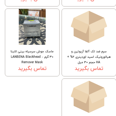
سرم ضد لک آلفا آربوتین و
ماسک جوش سرسیاه بینی لانبنا
هیالورونیک اسید اوردینری 2% +
30 گرم – LANBENA Blackhead
HA حجم 30 میل
Remover Mask
تماس بگیرید
تماس بگیرید