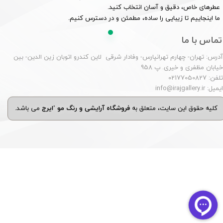
عطرهای خاص، دقیق و آسان انتخاب کنید.
ما اینجاییم تا زیبایی را ساده، مطمئن و در دسترس کنیم.
تماس با ما
درس: تهران- چهارم تهرانپارس- وفادار شرقی لاین کندرو اتوبان زین الدین- بین
یابان مظفری و خیری. پ 958
لفن: 02177050827
یمیل: info@irajgallery.ir
کلیه حقوق این سایت، متعلق به
فروشگاه آرایشی و رنگ مو 'ایرج
می باشد.