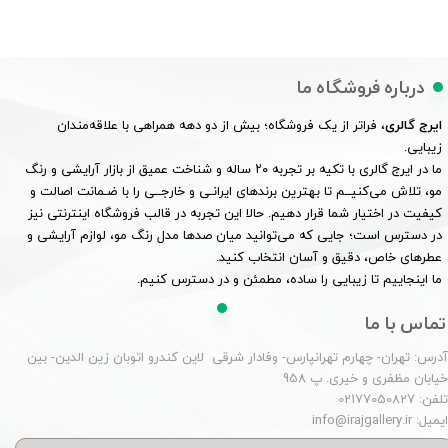
درباره فروشگاه ما
ایرج گالری
، فراتر از یک فروشگاه؛ بیش از دو دهه همراهی با علاقه‌مندان
زیبایی.
ما در ایرج گالری با تکیه بر تجربه ۲۰ ساله و شناخت عمیق از بازار آرایشی و رنگ
مو، تلاش می‌کنیــم تا بهترین برندهای ایرانـی و خارجــی را با ضـمانت اصالت و
کیفیت در اختیار شما قرار دهیم. حالا این تجربه در قالب فروشگاه اینترنتی نیز
در دسترس است؛ جایی که می‌توانید میان صدها مدل رنگ مو، لوازم آرایشی و
عطرهای خاص، دقیق و آسان انتخاب کنید.
ما اینجاییم تا زیبایی را ساده، مطمئن و در دسترس کنیم.
تماس با ما
درس: تهران- چهارم تهرانپارس- وفادار شرقی لاین کندرو اتوبان زین الدین- بین
یابان مظفری و خیری. پ 958
لفن: 02177050827
یمیل: info@irajgallery.ir