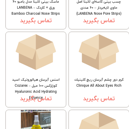
چسب بینی کاسه‌ای لانبنا اصل
ماسک بینی لانبنا مدل بامبو 60
حاوی لایه‌بردار – 60 عددی
ورق + کاردک – LANBENA
Bamboo Charcoal Nose Strips
(LANBENA Nose Pore Strips)
تماس بگیرید
تماس بگیرید
كرم دور چشم آبرسان ريچ كلينيك
اسنس آبرسان هیالورونیک اسید
Clinique All About Eyes Rich
کوزارکس 100 میل – Cozarex
Hyaluronic Acid Hydrating
تماس بگیرید
Essence
تماس بگیرید