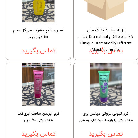
ژل آبرسان کلینیک مدل
اسپری دافع حشرات سی‌گل حجم
Dramatically Different 125 میل –
100 میلی‌لیتر
Clinique Dramatically Different
Moisturizing Gel
تماس بگیرید
تماس بگیرید
کرم تیوبی فروتی میکس بری
کرم آبرسان سافت اپری‌کات
هندولوژی با رایحه توت‌های وحشی
هندولوژی 50 میل
تماس بگیرید
تماس بگیرید