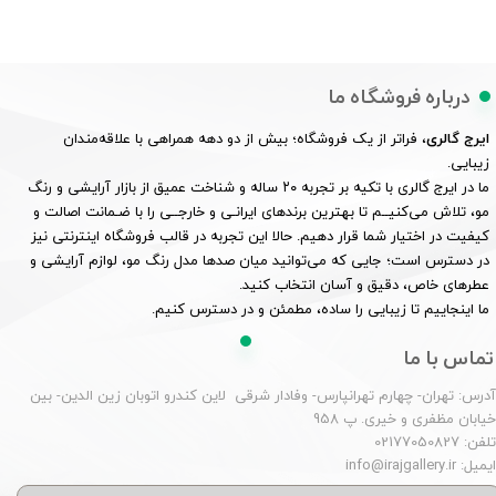
درباره فروشگاه ما
ایرج گالری
، فراتر از یک فروشگاه؛ بیش از دو دهه همراهی با علاقه‌مندان
زیبایی.
ما در ایرج گالری با تکیه بر تجربه ۲۰ ساله و شناخت عمیق از بازار آرایشی و رنگ
مو، تلاش می‌کنیــم تا بهترین برندهای ایرانـی و خارجــی را با ضـمانت اصالت و
کیفیت در اختیار شما قرار دهیم. حالا این تجربه در قالب فروشگاه اینترنتی نیز
در دسترس است؛ جایی که می‌توانید میان صدها مدل رنگ مو، لوازم آرایشی و
عطرهای خاص، دقیق و آسان انتخاب کنید.
ما اینجاییم تا زیبایی را ساده، مطمئن و در دسترس کنیم.
تماس با ما
درس: تهران- چهارم تهرانپارس- وفادار شرقی لاین کندرو اتوبان زین الدین- بین
یابان مظفری و خیری. پ 958
لفن: 02177050827
یمیل: info@irajgallery.ir