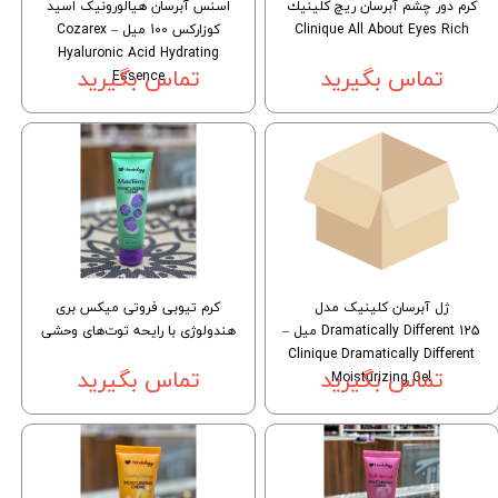
كرم دور چشم آبرسان ريچ كلينيك
اسنس آبرسان هیالورونیک اسید
Clinique All About Eyes Rich
کوزارکس 100 میل – Cozarex
Hyaluronic Acid Hydrating
تماس بگیرید
Essence
تماس بگیرید
ژل آبرسان کلینیک مدل
کرم تیوبی فروتی میکس بری
Dramatically Different 125 میل –
هندولوژی با رایحه توت‌های وحشی
Clinique Dramatically Different
Moisturizing Gel
تماس بگیرید
تماس بگیرید