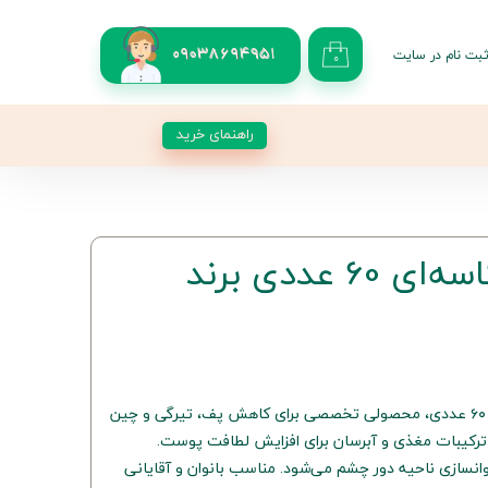
بت نام در سایت
09038694951
۰
کاربری من
 گذر واژه
راهنمای خرید
شات
از حساب کاربری
پچ دور چشم کاسه‌ای 60 عددی برند
پچ دور چشم سرسان لاو با بسته ۶۰ عددی، محصولی تخصصی برای کاهش پف، تیرگی و چین
رکیبات مغذی و آبرسان برای افزایش لطافت پوست.
نسازی ناحیه دور چشم می‌شود. مناسب بانوان و آقایانی