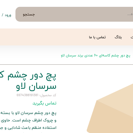
جستجو
ورود
/
ث
حساب 
تغییر
ت
بلاگ
تماس با ما
سفار
پچ دور چشم کاسه‌ای 60 عددی برند سرسان لاو
خروج 
سرسان لاو
کد محصول: 6974388191381
تماس بگیرید
و چروک اطراف چشم است. حاوی ت
استفاده منظم باعث شادابی و جوا