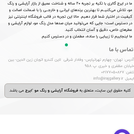
ما در ایرج گالری با تکیه بر تجربه ۲۰ ساله و شناخت عمیق از بازار آرایشی و رنگ
مو، تلاش می‌کنیــم تا بهترین برندهای ایرانـی و خارجــی را با ضـمانت اصالت و
کیفیت در اختیار شما قرار دهیم. حالا این تجربه در قالب فروشگاه اینترنتی نیز
در دسترس است؛ جایی که می‌توانید میان صدها مدل رنگ مو، لوازم آرایشی و
عطرهای خاص، دقیق و آسان انتخاب کنید.
ما اینجاییم تا زیبایی را ساده، مطمئن و در دسترس کنیم.
تماس با ما
درس: تهران- چهارم تهرانپارس- وفادار شرقی لاین کندرو اتوبان زین الدین- بین
یابان مظفری و خیری. پ 958
لفن: 02177050827
یمیل: info@irajgallery.ir
کلیه حقوق این سایت، متعلق به
فروشگاه آرایشی و رنگ مو 'ایرج
می باشد.