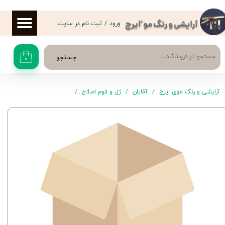
حساب کاربری من
ورود
/
ثبت نام در سایت
آرایشی و رنگ مو 'ایرج
تغییر گذر واژه
جستجو
۰
سفارشات
خروج از حساب کاربری
آرایشی و رنگ موی ایرج
آقایان
ژل و فوم اصلاح
بالم افترشیو Sensitive آركو من 150 میلی لیتر