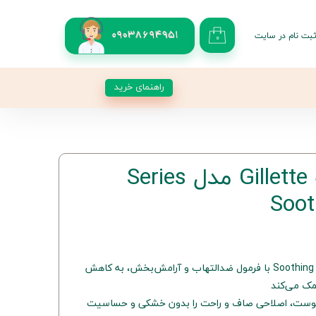
بت نام در سایت
09038694951
۰
کاربری من
 گذر واژه
راهنمای خرید
شات
از حساب کاربری
ژل شیو مردانه Gillette مدل Series
Soot
ژل شیو Gillette سری Soothing Sensitive با فرمول ضدالتهاب و آرامش‌بخش، به کاهش
مک می‌کند
ی پوست، اصلاحی صاف و راحت را بدون خشکی و حساسیت