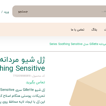
جستجو
ورود
/
ث
حساب 
تغییر
ت
بلاگ
تماس با ما
سفار
Series Soothing Sensi
خروج 
hing Sensitive
کد محصول: 7702018980819
تماس بگیرید
تحریکات پوستی هنگام اصلاح ک
این ژل با ایجاد لایه محافظ رو