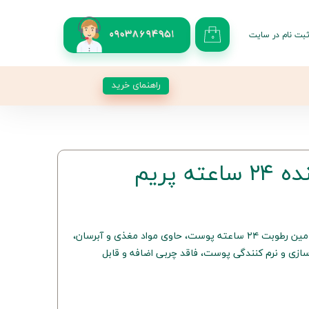
بت نام در سایت
09038694951
۰
کاربری من
 گذر واژه
راهنمای خرید
شات
از حساب کاربری
ه پریم
کرم مرطوب‌کننده قوی و سبک، تامین رطوبت ۲۴ ساعته پوست، حاوی مواد مغذی و آبرسان،
ازی و نرم کنندگی پوست، فاقد چربی اضافه و قابل