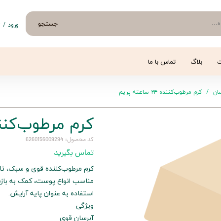
جستجو
ورود
/
ث
حساب 
تغییر
ت
بلاگ
تماس با ما
سفار
ان
کرم مرطوب‌کننده ۲۴ ساعته پریم
خروج 
کرم مرطوب‌کننده ۲۴ ساعت
کد محصول: 6260156009294
تماس بگیرید
مناسب انواع پوست، کمک به بازس
استفاده به عنوان پایه آرایش.
ویژگی
آبرسان قوی