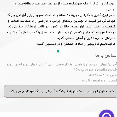
ایرج گالری
، فراتر از یک فروشگاه؛ بیش از دو دهه همراهی با علاقه‌مندان
زیبایی.
ما در ایرج گالری با تکیه بر تجربه ۲۰ ساله و شناخت عمیق از بازار آرایشی و رنگ
مو، تلاش می‌کنیــم تا بهترین برندهای ایرانـی و خارجــی را با ضـمانت اصالت و
کیفیت در اختیار شما قرار دهیم. حالا این تجربه در قالب فروشگاه اینترنتی نیز
در دسترس است؛ جایی که می‌توانید میان صدها مدل رنگ مو، لوازم آرایشی و
عطرهای خاص، دقیق و آسان انتخاب کنید.
ما اینجاییم تا زیبایی را ساده، مطمئن و در دسترس کنیم.
تماس با ما
درس: تهران- چهارم تهرانپارس- وفادار شرقی لاین کندرو اتوبان زین الدین- بین
یابان مظفری و خیری. پ 958
لفن: 02177050827
یمیل: info@irajgallery.ir
کلیه حقوق این سایت، متعلق به
فروشگاه آرایشی و رنگ مو 'ایرج
می باشد.