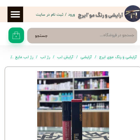
حساب کاربری من
ورود
/
ثبت نام در سایت
آرایشی و رنگ مو 'ایرج
تغییر گذر واژه
جستجو
۰
سفارشات
خروج از حساب کاربری
آرایشی و رنگ موی ایرج
آرایشی
آرایش لب
رژ لب
رژ لب مایع
رژ لب مایع کاپ