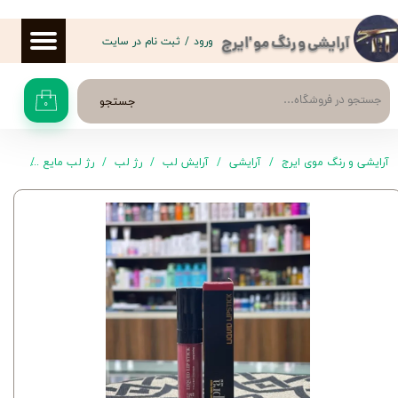
حساب کاربری من
ورود
/
ثبت نام در سایت
آرایشی و رنگ مو 'ایرج
تغییر گذر واژه
جستجو
۰
سفارشات
خروج از حساب کاربری
آرایشی و رنگ موی ایرج
آرایشی
آرایش لب
رژ لب
رژ لب مایع
رژ لب مایع کاپر