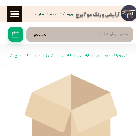
حساب کاربری من
ورود
/
ثبت نام در سایت
آرایشی و رنگ مو 'ایرج
تغییر گذر واژه
جستجو
۰
سفارشات
خروج از حساب کاربری
آرایشی و رنگ موی ایرج
آرایشی
آرایش لب
رژ لب
رژ لب مایع
رژ لب مایع 