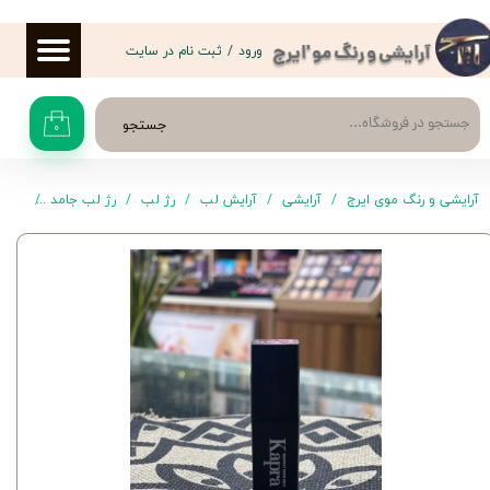
حساب کاربری من
ورود
/
ثبت نام در سایت
آرایشی و رنگ مو 'ایرج
تغییر گذر واژه
جستجو
۰
سفارشات
خروج از حساب کاربری
آرایشی و رنگ موی ایرج
آرایشی
آرایش لب
رژ لب
رژ لب جامد
رژ لب جامد 