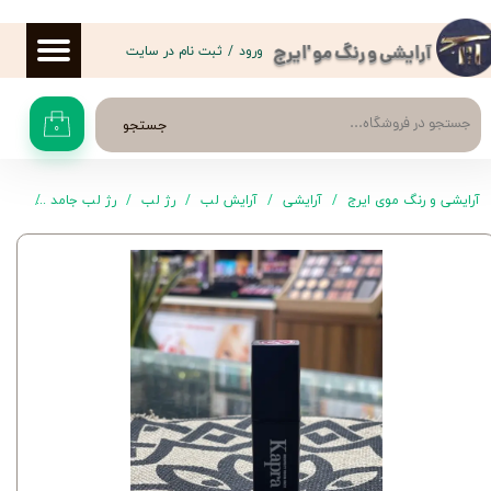
حساب کاربری من
ورود
/
ثبت نام در سایت
آرایشی و رنگ مو 'ایرج
تغییر گذر واژه
جستجو
۰
سفارشات
خروج از حساب کاربری
آرایشی و رنگ موی ایرج
آرایشی
آرایش لب
رژ لب
رژ لب جامد
رژ لب جام