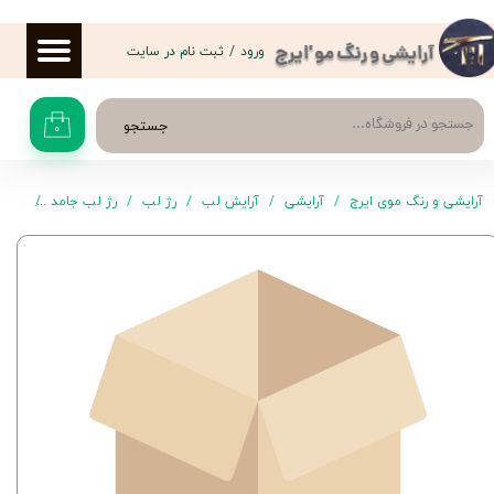
حساب کاربری من
ورود
/
ثبت نام در سایت
آرایشی و رنگ مو 'ایرج
تغییر گذر واژه
جستجو
۰
سفارشات
خروج از حساب کاربری
آرایشی و رنگ موی ایرج
آرایشی
آرایش لب
رژ لب
رژ لب جامد
رژ لب