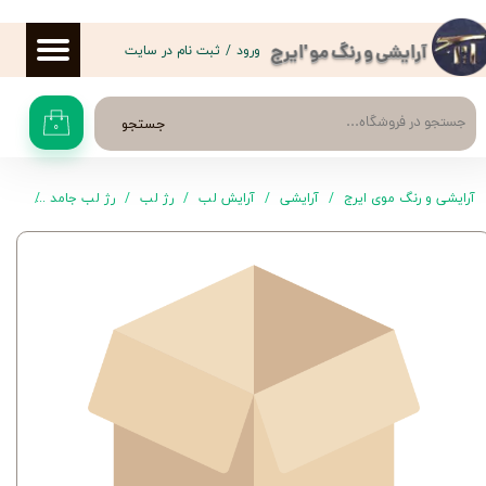
حساب کاربری من
ورود
/
ثبت نام در سایت
آرایشی و رنگ مو 'ایرج
تغییر گذر واژه
جستجو
۰
سفارشات
خروج از حساب کاربری
آرایشی و رنگ موی ایرج
آرایشی
آرایش لب
رژ لب
رژ لب جامد
رژ لب