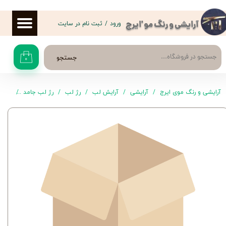
حساب کاربری من
ورود
/
ثبت نام در سایت
آرایشی و رنگ مو 'ایرج
تغییر گذر واژه
جستجو
۰
سفارشات
خروج از حساب کاربری
آرایشی و رنگ موی ایرج
آرایشی
آرایش لب
رژ لب
رژ لب جامد
رژ لب