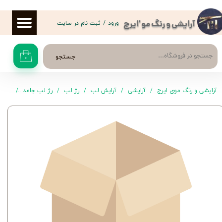
حساب کاربری من
ورود
/
ثبت نام در سایت
آرایشی و رنگ مو 'ایرج
تغییر گذر واژه
جستجو
۰
سفارشات
خروج از حساب کاربری
آرایشی و رنگ موی ایرج
آرایشی
آرایش لب
رژ لب
رژ لب جامد
رژ لب