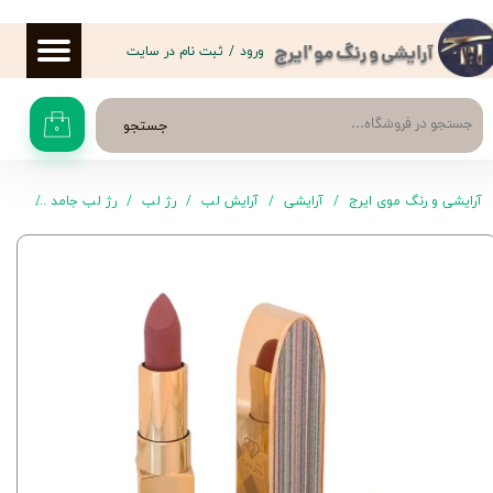
حساب کاربری من
ورود
/
ثبت نام در سایت
آرایشی و رنگ مو 'ایرج
تغییر گذر واژه
جستجو
۰
سفارشات
خروج از حساب کاربری
آرایشی و رنگ موی ایرج
آرایشی
آرایش لب
رژ لب
رژ لب جامد
رژ لب