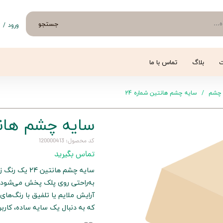
جستجو
ورود
/
ث
حساب 
تغییر
ت
بلاگ
تماس با ما
سفار
 چشم
سایه چشم هانتین شماره 24
خروج 
سایه چشم هانتی
کد محصول: 120000413
تماس بگیرید
سایه چشم هان
به‌راحتی روی پلک پخش می‌شود و
آرایش ملایم یا تلفیق با رنگ‌های
که به دنبال یک سایه ساده، کارب