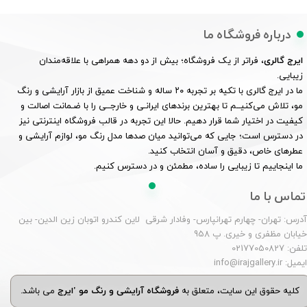
درباره فروشگاه ما
ایرج گالری
، فراتر از یک فروشگاه؛ بیش از دو دهه همراهی با علاقه‌مندان
زیبایی.
ما در ایرج گالری با تکیه بر تجربه ۲۰ ساله و شناخت عمیق از بازار آرایشی و رنگ
مو، تلاش می‌کنیــم تا بهترین برندهای ایرانـی و خارجــی را با ضـمانت اصالت و
کیفیت در اختیار شما قرار دهیم. حالا این تجربه در قالب فروشگاه اینترنتی نیز
در دسترس است؛ جایی که می‌توانید میان صدها مدل رنگ مو، لوازم آرایشی و
عطرهای خاص، دقیق و آسان انتخاب کنید.
ما اینجاییم تا زیبایی را ساده، مطمئن و در دسترس کنیم.
تماس با ما
درس: تهران- چهارم تهرانپارس- وفادار شرقی لاین کندرو اتوبان زین الدین- بین
یابان مظفری و خیری. پ 958
لفن: 02177050827
یمیل: info@irajgallery.ir
کلیه حقوق این سایت، متعلق به
فروشگاه آرایشی و رنگ مو 'ایرج
می باشد.