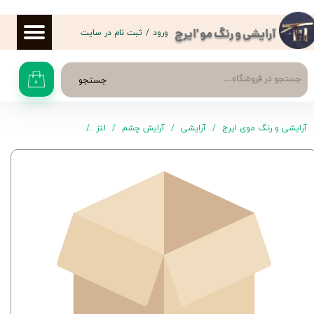
حساب کاربری من
ورود
/
ثبت نام در سایت
آرایشی و رنگ مو 'ایرج
تغییر گذر واژه
جستجو
۰
سفارشات
خروج از حساب کاربری
آرایشی و رنگ موی ایرج
آرایشی
آرایش چشم
لنز
لنز گلن 25 الکسیا - Glen 25 Alexia