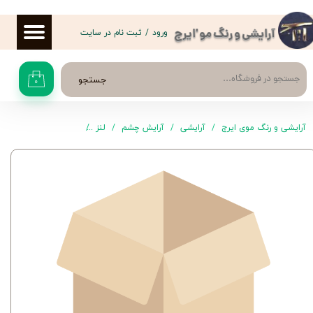
حساب کاربری من
ورود
/
ثبت نام در سایت
آرایشی و رنگ مو 'ایرج
تغییر گذر واژه
جستجو
۰
سفارشات
خروج از حساب کاربری
آرایشی و رنگ موی ایرج
آرایشی
آرایش چشم
لنز
لنز گلن 23 الکسیا - Glen 23 Alexia