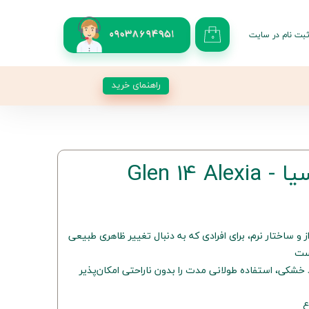
بت نام در سایت
09038694951
۰
کاربری من
 گذر واژه
راهنمای خرید
شات
از حساب کاربری
 چشم‌نواز و ساختار نرم، برای افرادی که به دنبال تغییر ظاهری طبیعی
است
د خشکی، استفاده طولانی مدت را بدون ناراحتی امکان‌پذیر
ع