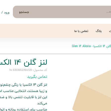
جستجو
ورود
/
ث
حساب 
تغییر
ت
بلاگ
تماس با ما
سفار
ا - Glen 14 Alexia
خروج 
لنز گلن 14 الکسیا - Glen 14 Alexia
کد محصول: 6359652364126-14
تماس بگیرید
لنز گلن 14 الکسیا با رنگی
و زیبا هستند، انتخابی مناسب 
این لنز با قابلیت تنفس بالا و ض
می‌کند
مناسب برای استفاده روزانه و انوا