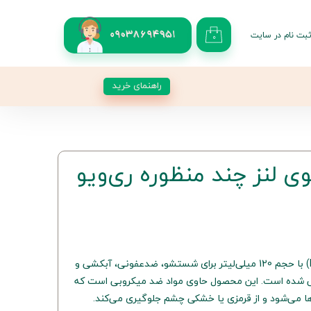
بت نام در سایت
09038694951
۰
کاربری من
 گذر واژه
راهنمای خرید
شات
از حساب کاربری
لنز چند منظوره ری‌ویو
محلول چند منظوره ری‌ویو (ReNu) با حجم 120 میلی‌لیتر برای شستشو، ضدعفونی، آبکشی و
حی شده است. این محصول حاوی مواد ضد میکروبی است که
ا می‌شود و از قرمزی یا خشکی چشم جلوگیری می‌کند.