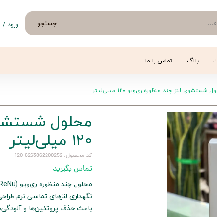
جستجو
ورود
/
ث
حساب 
تغییر
ت
بلاگ
تماس با ما
سفار
 شستشوی لنز چند منظوره ری‌ویو 120 میلی‌لیتر
خروج 
محلول شستشوی 
120 میلی‌لیتر
کد محصول: 6263862200252-120
تماس بگیرید
نگهداری لنزهای تماسی نرم طرا
باعث حذف پروتئین‌ها و آلودگی‌ه