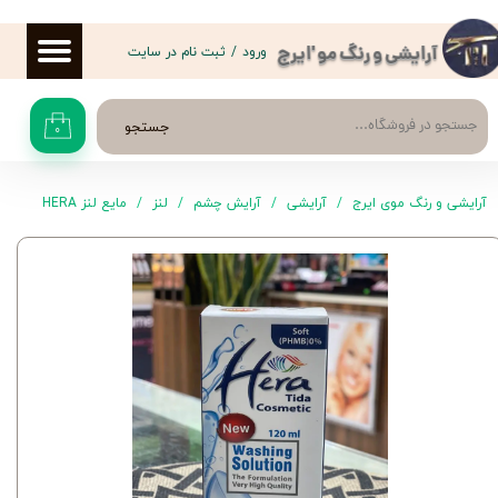
حساب کاربری من
ورود
/
ثبت نام در سایت
آرایشی و رنگ مو 'ایرج
تغییر گذر واژه
جستجو
۰
سفارشات
خروج از حساب کاربری
آرایشی و رنگ موی ایرج
آرایشی
آرایش چشم
لنز
مایع لنز HERA