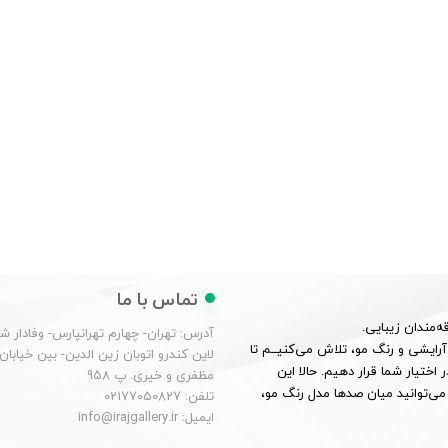
تماس با ما
ه‌مندان زیبایی.
آدرس: تهران- چهارم تهرانپارس- وفادار 
 شناخت عمیق از بازار آرایشی و رنگ مو، تلاش می‌کنیــم تا
لاین کندرو اتوبان زین الدین- بین خیابان
 اختیار شما قرار دهیم. حالا این
مظفری و خیری. پ 958
می‌توانید میان صدها مدل رنگ مو،
تلفن: 02177050827
ایمیل: info@irajgallery.ir