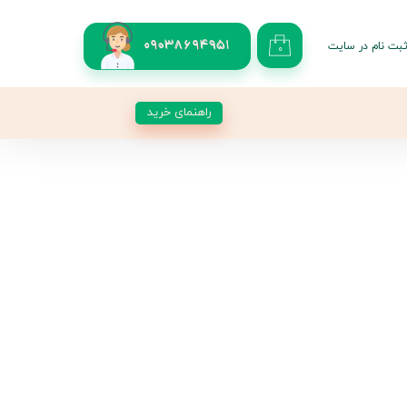
بت نام در سایت
09038694951
۰
کاربری من
 گذر واژه
راهنمای خرید
شات
از حساب کاربری