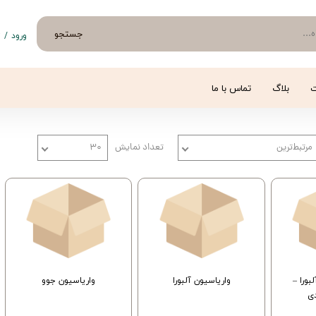
جستجو
ورود
/
ث
حساب 
تغییر
ت
بلاگ
تماس با ما
سفار
خروج 
مرتبط‌ترین
تعداد نمایش
۳۰
سیون 0.22 آلبورا –
واریاسیون آلبورا
واریاسیون جوو
ی