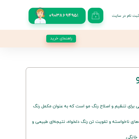
بت نام در سایت
09038694951
۰
کاربری من
 گذر واژه
راهنمای خرید
شات
از حساب کاربری
رای تنظیم و اصلاح رنگ مو است که به عنوان مکمل رنگ
‌های ناخواسته و تقویت تن رنگ دلخواه، نتیجه‌ای طبیعی و
خانگی.