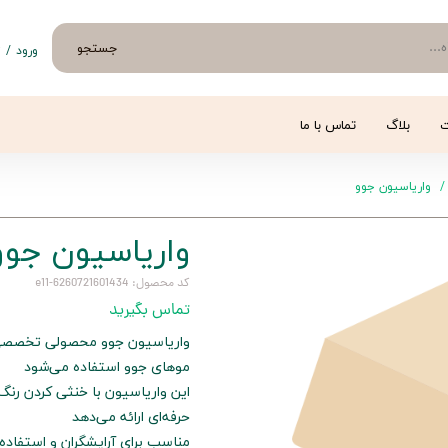
جستجو
ورود
/
ث
حساب 
تغییر
ت
بلاگ
تماس با ما
سفار
واریاسیون جوو
خروج 
واریاسیون جوو
کد محصول: 6260721601434-e11
تماس بگیرید
واریاسیون جوو محصولی تخصصی ب
موهای جوو استفاده می‌شود
این واریاسیون با خنثی کردن رنگ
حرفه‌ای ارائه می‌دهد
مناسب برای آرایشگران و استفاده 