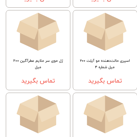
اسپری حالت‌دهنده مو آیلِت ۲۰۰
ژل موی سر ملایم عطرآگین 200
میل شماره ۴
میل
تماس بگیرید
تماس بگیرید