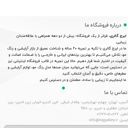
درباره فروشگاه ما
ایرج گالری
، فراتر از یک فروشگاه؛ بیش از دو دهه همراهی با علاقه‌مندان
زیبایی.
ما در ایرج گالری با تکیه بر تجربه ۲۰ ساله و شناخت عمیق از بازار آرایشی و رنگ
مو، تلاش می‌کنیــم تا بهترین برندهای ایرانـی و خارجــی را با ضـمانت اصالت و
کیفیت در اختیار شما قرار دهیم. حالا این تجربه در قالب فروشگاه اینترنتی نیز
در دسترس است؛ جایی که می‌توانید میان صدها مدل رنگ مو، لوازم آرایشی و
عطرهای خاص، دقیق و آسان انتخاب کنید.
ما اینجاییم تا زیبایی را ساده، مطمئن و در دسترس کنیم.
تماس با ما
درس: تهران- چهارم تهرانپارس- وفادار شرقی لاین کندرو اتوبان زین الدین- بین
یابان مظفری و خیری. پ 958
لفن: 02177050827
یمیل: info@irajgallery.ir