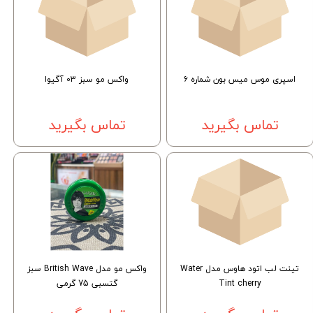
اسپری موس میس بون شماره ۶
واکس مو سبز 03 آگیوا
تماس بگیرید
تماس بگیرید
تینت لب اتود هاوس مدل Water
واکس مو مدل British Wave سبز
Tint cherry
گتسبی 75 گرمی