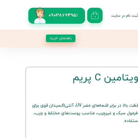
بت نام در سایت
09038694951
۰
کاربری من
 گذر واژه
راهنمای خرید
شات
از حساب کاربری
مین C پریم
ژل ضد آفتاب با ویتامین C، محافظت بالا در برابر اشعه‌های مضر UV، آنتی‌اکسیدان قوی برای
فرمول سبک و غیرچرب، مناسب پوست‌های مختلط و چرب،
ستفاده.