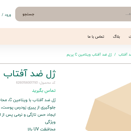
جستجو
ورود
/
ث
حساب 
تغییر
ت
بلاگ
تماس با ما
سفار
 آفتاب
ژل ضد آفتاب ویتامین C پریم
خروج 
ژل ضد آفتاب ویتا
کد محصول: 6260156001793
تماس بگیرید
جلوگیری از پیری زودرس پوست، 
ایجاد حس تازگی و نرمی پس از ا
ویژگی
محافظت UV بالا