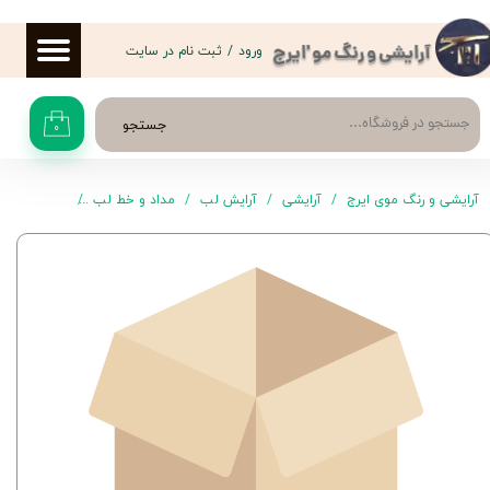
حساب کاربری من
ورود
/
ثبت نام در سایت
آرایشی و رنگ مو 'ایرج
تغییر گذر واژه
جستجو
۰
سفارشات
خروج از حساب کاربری
آرایشی و رنگ موی ایرج
آرایشی
آرایش لب
مداد و خط لب
مداد لب 532 گلدن رز – رنگ صورتی ملایم