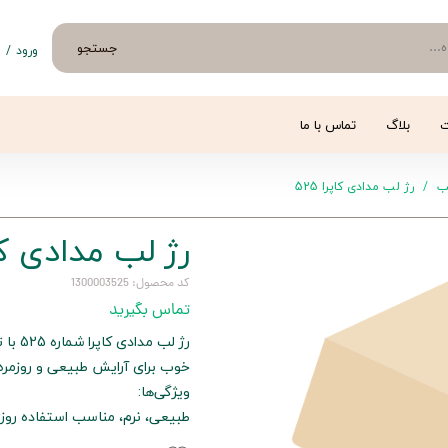
جستجو
ورود
/
ث
حساب 
تغییر
ت
بلاگ
تماس با ما
سفار
ب
رژ لب مدادی کاپرا 525
خروج 
رژ لب مدادی کاپرا
کد محصول: 1300003525
تماس بگیرید
رژ لب
خوب برای آرایش طبیعی و روزمره.
ویژگی‌ها:
طبیعی، نرم، مناسب استفاده روزانه