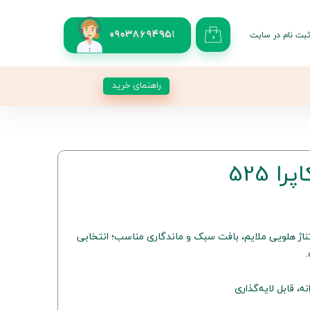
بت نام در سایت
09038694951
۰
کاربری من
 گذر واژه
راهنمای خرید
شات
از حساب کاربری
 525
 مدادی کاپرا شماره 525 با تناژ هلویی ملایم، بافت سبک و ماندگاری مناسب؛ انتخابی
، قابل لایه‌گذاری