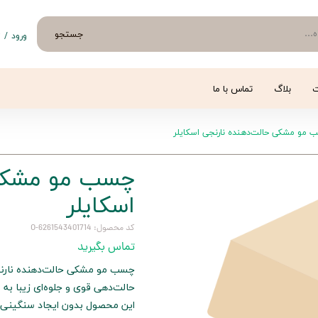
جستجو
ورود
/
ث
حساب 
تغییر
ت
بلاگ
تماس با ما
سفار
مو مشکی حالت‌دهنده نارنجی اسکایلر
خروج 
چسب مو مشکی 
اسکایلر
کد محصول: 6261543401714-O
تماس بگیرید
چسب مو مشکی حالت‌دهنده نارنجی 
حالت‌دهی قوی و جلوه‌ای زیبا به 
این محصول بدون ایجاد سنگینی و چ