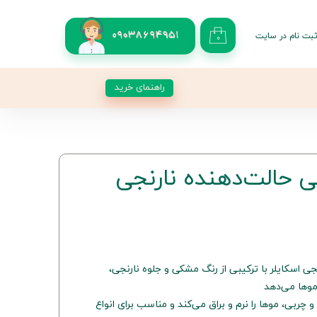
بت نام در سایت
09038694951
۰
کاربری من
 گذر واژه
راهنمای خرید
شات
از حساب کاربری
حالت‌دهنده نارنجی
اسکایلر با ترکیبی از رنگ مشکی و جلوه نارنجی،
موها می‌دهد
ربی، موها را نرم و براق می‌کند و مناسب برای انواع