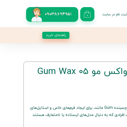
بت نام در سایت
09038694951
۰
کاربری من
 گذر واژه
راهنمای خرید
شات
از حساب کاربری
حالت‌دهنده و واکس مو 05 Gum Wax
واکس مو آگیوا مدل 05 با بافت چسبنده Gum مانند، برای ایجاد فرم‌های خاص و استایل‌های
فرادی که به دنبال مدل‌های ایستاده یا نامتعارف هستند.