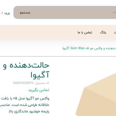
جستجو
ورود
/
ث
حساب 
تغییر
ت
بلاگ
تماس با ما
سفار
هنده و واکس مو 05 Gum Wax آگیوا
خروج 
آگیوا
کد محصول: 8698703028975
تماس بگیرید
خلاقانه طراحی شده است. مناسب ا
رایحه خوشبو، ماندگاری بالا.