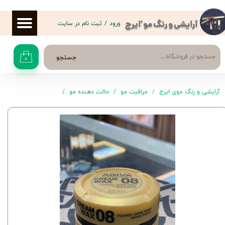
حساب کاربری من
ورود
/
ثبت نام در سایت
آرایشی و رنگ مو 'ایرج
تغییر گذر واژه
جستجو
۰
سفارشات
خروج از حساب کاربری
آرایشی و رنگ موی ایرج
مراقبت مو
حالت دهنده مو
چسب مو Shine 08 آگیوا