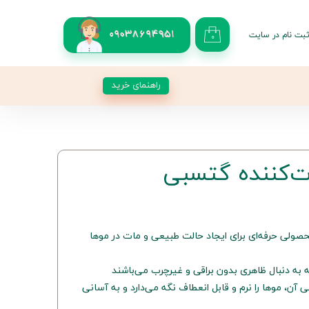
بت نام در سایت
09038694951
۰
کاربری من
 گذر واژه
راهنمای خرید
شات
از حساب کاربری
‌کننده گتسبی
لی حرفه‌ای برای ایجاد حالت طبیعی و مات در موها
به دنبال ظاهری بدون براقی و غیرچرب می‌باشند
ن، موها را نرم و قابل انعطاف نگه می‌دارد و به آسانی