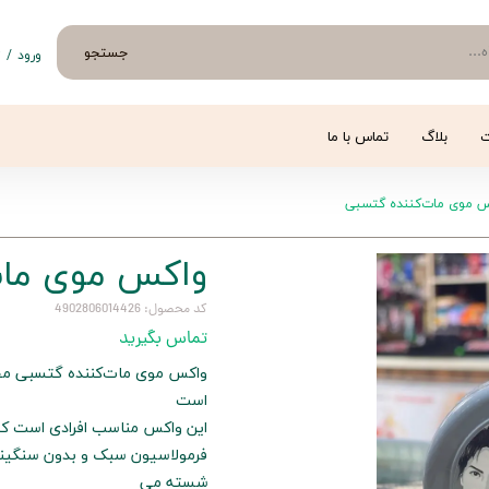
جستجو
ورود
/
ث
حساب 
تغییر
ت
بلاگ
تماس با ما
سفار
 موی مات‌کننده گتسبی
خروج 
واکس موی مات
کد محصول: 4902806014426
تماس بگیرید
واکس موی مات‌کننده گتسبی محصو
است
این واکس مناسب افرادی است که 
فرمولاسیون سبک و بدون سنگینی آ
شسته می