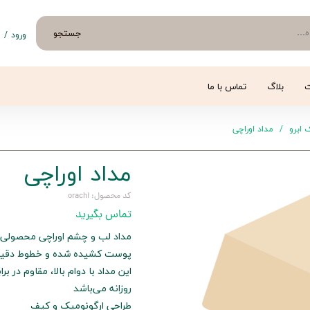
جستجو
ورود
/
ث
حساب 
تغییر
ت
بلاگ
تماس با ما
سفار
 ابرو
مداد اوراچی
خروج 
مداد اوراچی
کد محصول: orachi
تماس بگیرید
مداد لب و چشم اوراچی محصولی با
پوست کشیده شده و خطوط دقیق و
این مداد با دوام بالا، مقاوم در
روزانه می‌باشد
طراحی ارگونومیک و کیف