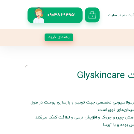
بت نام در سایت
09038694951
۰
کاربری من
 گذر واژه
راهنمای خرید
شات
از حساب کاربری
Gly
ب صورت Glyskincare با فرمولاسیونی تخصصی جهت ترمیم و بازسازی پوست در طول
سیدان‌های قوی است
کاهش چین و چروک و افزایش نرمی و لطافت کمک می‌کند
وده و با آبرسا