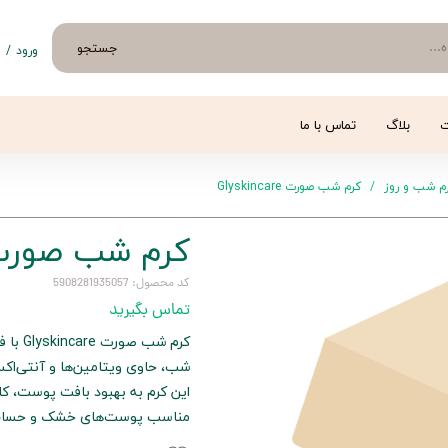
جستجو
ورود
/
ث
حساب 
تغییر
ت
بلاگ
تماس با ما
سفار
م شب و روز
کرم شب صورت Glyskincare
خروج 
کرم شب صورت skincare
کد محصول: 5908281935057
تماس بگیرید
کرم ش
شب، حاوی ویتامین‌ها و آنتی‌اک
این کرم به بهبود بافت پوست، 
مناسب پوست‌های خشک و حساس ب