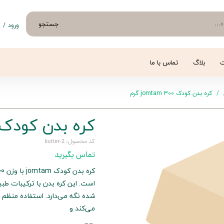
جستجو
ورود
/
ث
حساب 
تغییر
ت
بلاگ
تماس با ما
سفار
کره بدن کودک jomtam 300 گرم
خروج 
کره بدن کودک jomtam 300 گر
کد محصول: butter-2
تماس بگیرید
است. این کره بدن با ترکیبات ط
شده نگه می‌دارد. استفاده منظم 
می‌کند و