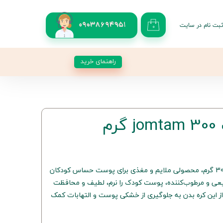
بت نام در سایت
09038694951
۰
کاربری من
 گذر واژه
راهنمای خرید
شات
از حساب کاربری
م
کره بدن کودک jomtam با وزن 300 گرم، محصولی ملایم و مغذی برای پوست حساس کودکان
بیعی و مرطوب‌کننده، پوست کودک را نرم، لطیف و محافظت
از این کره بدن به جلوگیری از خشکی پوست و التهابات کمک