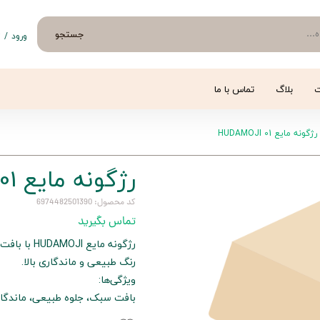
جستجو
ورود
/
ث
حساب 
تغییر
ت
بلاگ
تماس با ما
سفار
رژگونه مایع HUDAMOJI 01
خروج 
رژگونه مایع HUDAMOJI 01
کد محصول: 6974482501390
تماس بگیرید
رژگونه مای
رنگ طبیعی و ماندگاری بالا.
ویژگی‌ها:
بافت سبک، جلوه طبیعی، ماندگار