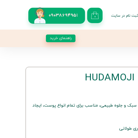
بت نام در سایت
09038694951
۰
کاربری من
 گذر واژه
راهنمای خرید
شات
از حساب کاربری
ع HUDAMOJI با بافت سبک و جلوه طبیعی، مناسب برای تمام انواع پوست، ایجاد
ی طولانی