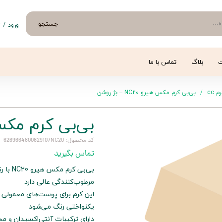
جستجو
ورود
/
ث
حساب 
تغییر
ت
بلاگ
تماس با ما
سفار
بی‌بی کرم مکس هیرو NC20 – بژ روشن
خروج 
بی‌بی کرم مکس هیرو 20
کد محصول: 6269664800829107NC20
تماس بگیرید
بی‌بی 
مرطوب‌کنندگی عالی دارد
این کرم برای پوست‌های معمولی
یکنواختی رنگ می‌شود
دارای ترکیبات آنتی‌اکسیدان و مح