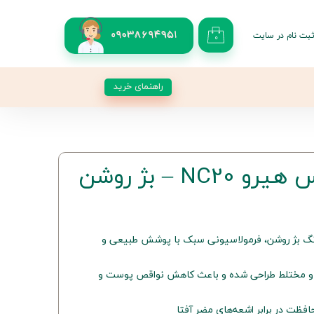
بت نام در سایت
09038694951
۰
کاربری من
 گذر واژه
راهنمای خرید
شات
از حساب کاربری
NC – بژ روشن
کرم مکس هیرو NC20 با رنگ بژ روشن، فرمولاسیونی سبک با پوشش طبیعی و
 و مختلط طراحی شده و باعث کاهش نواقص پوست و
افظت در برابر اشعه‌های مضر آفتا