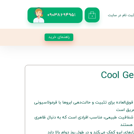
بت نام در سایت
09038694951
۰
کاربری من
 گذر واژه
راهنمای خرید
شات
از حساب کاربری
 Cool Gel محصولی فوق‌العاده برای تثبیت و حالت‌دهی ابروها با فرمولاسیونی
تعریق است
و شفافیت طبیعی، مناسب افرادی است که به دنبال ظاهری
 هستند
ی ابرو کمک می‌کند و در طول روز دوام بالا دارد