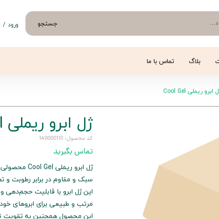
جستجو
ورود
/
ث
حساب 
تغییر
ت
بلاگ
تماس با ما
سفار
 ابرو ریملی Cool Gel
خروج 
ژل ابرو ریملی Cool Gel
کد محصول: 140000110
تماس بگیرید
ژل ابرو ریملی
سبک و مقاوم در برابر رطوبت و 
این ژل ابرو با قابلیت حجم‌دهی 
مرتب و طبیعی برای ابروهای خود
این محصول همچنین به تقویت تارها