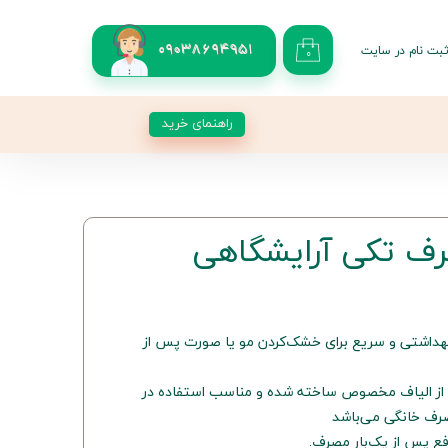
بت نام در سایت
09038694951
۰
کاربری من
 گذر واژه
راهنمای خرید
شات
از حساب کاربری
رف تکی آرایشگاهی
بهداشتی و سریع برای خشک‌کردن مو یا صورت پس از
 از الیاف مخصوص ساخته شده و مناسب استفاده در
مصرف خانگی می‌باشد
فع پس از یک‌بار مصرف.